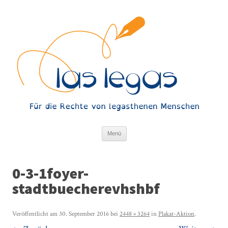
Springe zum Inhalt
Menü
0-3-1foyer-
stadtbuecherevhshbf
Veröffentlicht am
30. September 2016
bei
2448 × 3264
in
Plakat-Aktion
.